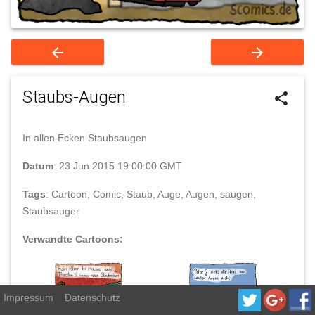
arrow_back
arrow_forward
Staubs-Augen
share
In allen Ecken Staubsaugen
Datum
: 23 Jun 2015 19:00:00 GMT
Tags
: Cartoon, Comic, Staub, Auge, Augen, saugen,
Staubsauger
Verwandte Cartoons:
Impressum
Datenschutz